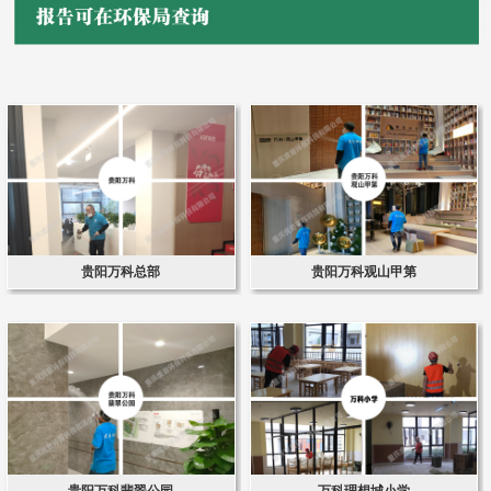
贵阳万科总部
贵阳万科观山甲第
贵阳万科翡翠公园
万科理想城小学