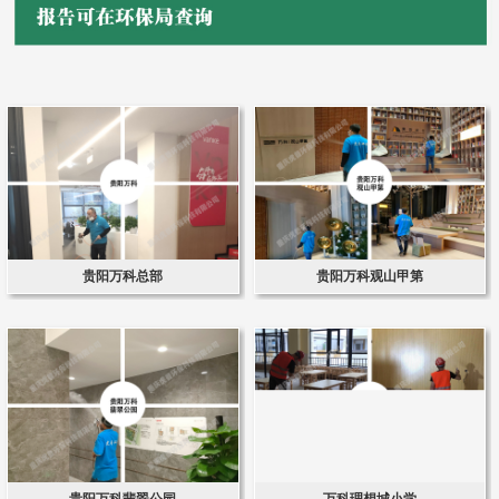
贵阳万科总部
贵阳万科观山甲第
贵阳万科翡翠公园
万科理想城小学