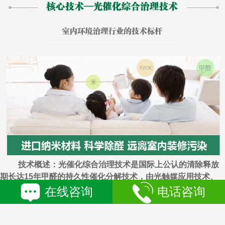
技术概述：光催化综合治理技术是国际上公认的清除释放
期长达15年甲醛的持久性催化分解技术，由光触媒应用技术、
负离子应用技术、载体物理吸附性技术组成。
在线咨询
电话咨询
所有见光表面采用可见光响应红移后的光触媒作为主要分
解甲醛的光催化剂，在无光照区域辅以热电响应的负离子粉，光
触媒和负离子同属催化剂，光触媒将光能直接转化成氧化能，负