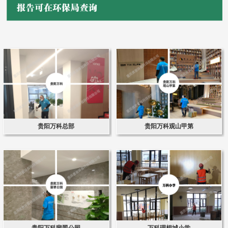
贵阳万科总部
贵阳万科观山甲第
贵阳万科翡翠公园
万科理想城小学