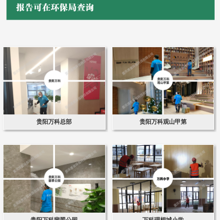
贵阳万科总部
贵阳万科观山甲第
贵阳万科翡翠公园
万科理想城小学