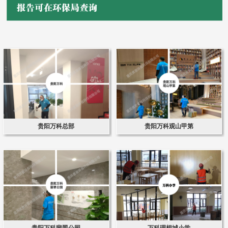
贵阳万科总部
贵阳万科观山甲第
贵阳万科翡翠公园
万科理想城小学