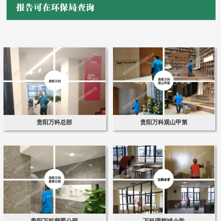
贵阳万科总部
贵阳万科观山甲第
贵阳万科翡翠公园
万科理想城小学