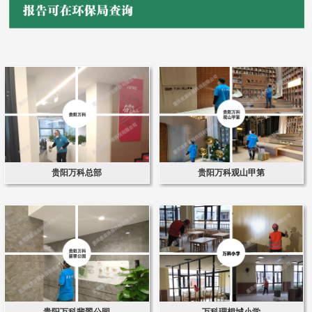
贵阳万科总部
贵阳万科观山甲第
贵阳万科翡翠公园
万科理想城小学