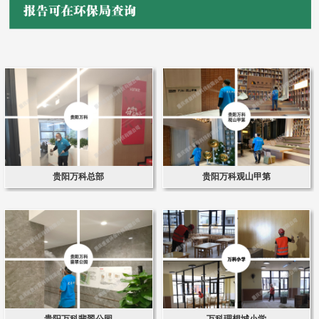
贵阳万科总部
贵阳万科观山甲第
贵阳万科翡翠公园
万科理想城小学