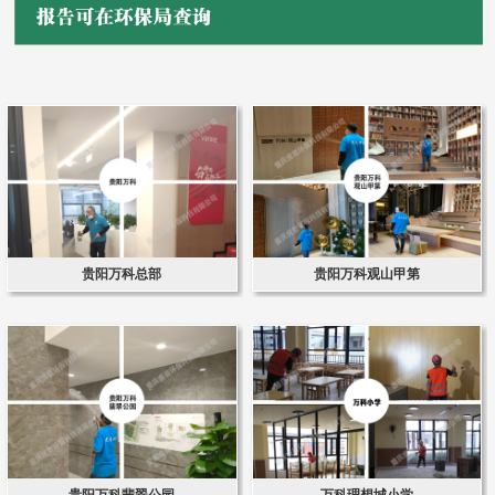
贵阳万科总部
贵阳万科观山甲第
贵阳万科翡翠公园
万科理想城小学