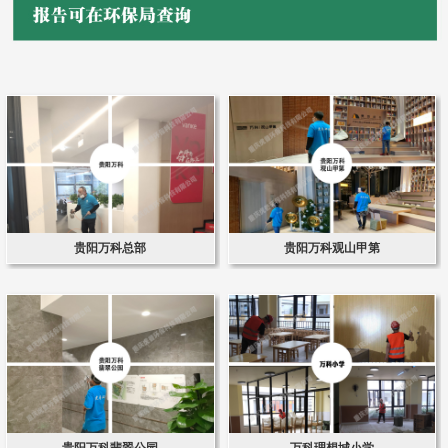
贵阳万科总部
贵阳万科观山甲第
贵阳万科翡翠公园
万科理想城小学