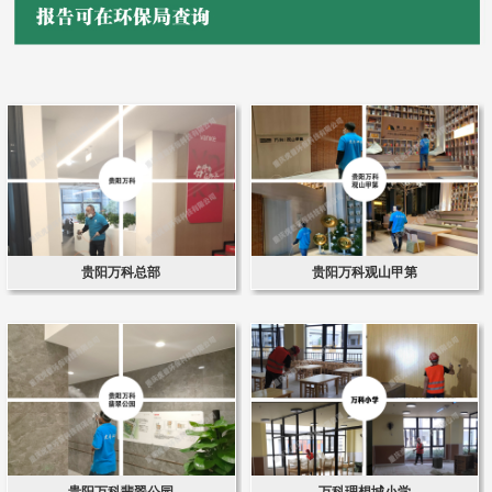
贵阳万科总部
贵阳万科观山甲第
贵阳万科翡翠公园
万科理想城小学