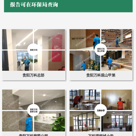
贵阳万科总部
贵阳万科观山甲第
贵阳万科翡翠公园
万科理想城小学