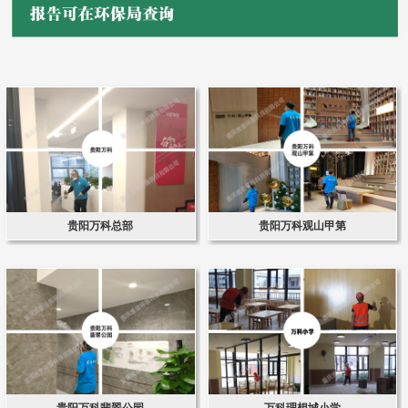
贵阳万科总部
贵阳万科观山甲第
贵阳万科翡翠公园
万科理想城小学