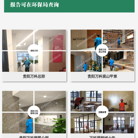
贵阳万科总部
贵阳万科观山甲第
贵阳万科翡翠公园
万科理想城小学