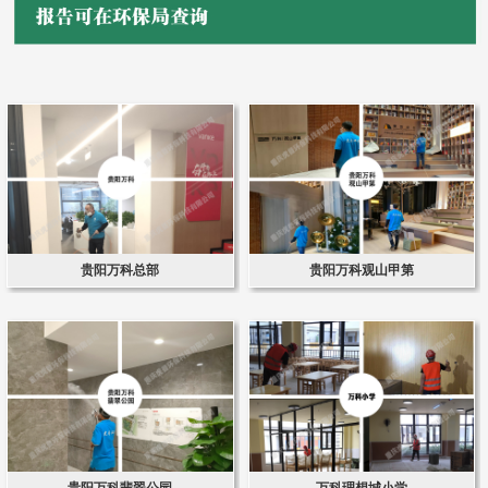
贵阳万科总部
贵阳万科观山甲第
贵阳万科翡翠公园
万科理想城小学