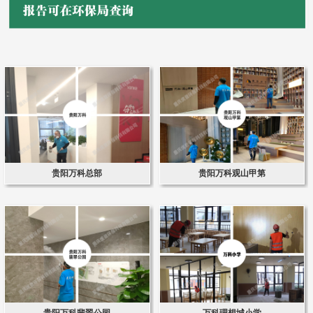
贵阳万科总部
贵阳万科观山甲第
贵阳万科翡翠公园
万科理想城小学