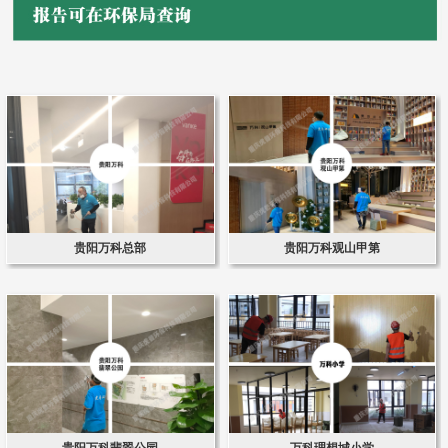
贵阳万科总部
贵阳万科观山甲第
贵阳万科翡翠公园
万科理想城小学