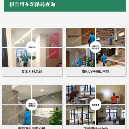
贵阳万科总部
贵阳万科观山甲第
贵阳万科翡翠公园
万科理想城小学