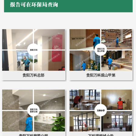
贵阳万科总部
贵阳万科观山甲第
贵阳万科翡翠公园
万科理想城小学