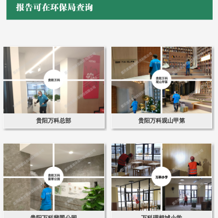
贵阳万科总部
贵阳万科观山甲第
贵阳万科翡翠公园
万科理想城小学