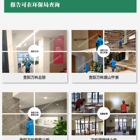
贵阳万科总部
贵阳万科观山甲第
贵阳万科翡翠公园
万科理想城小学