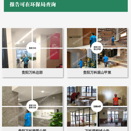
贵阳万科总部
贵阳万科观山甲第
贵阳万科翡翠公园
万科理想城小学